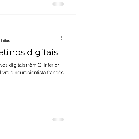
 leitura
etinos digitais
vos digitais) têm QI inferior
ivro o neurocientista francês