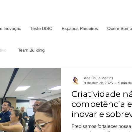
e Inovação
Teste DISC
Espaços Parceiros
Quem Somo
tivo
Team Building
Ana Paula Martins
9 de dez. de 2025
5 min de
Criatividade nã
competência e
inovar e sobre
negócios!
Precisamos fortalecer nossa 