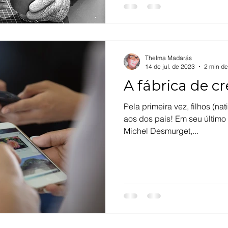
Thelma Madarás
14 de jul. de 2023
2 min de
A fábrica de cr
Pela primeira vez, filhos (nati
aos dos pais! Em seu último l
Michel Desmurget,...