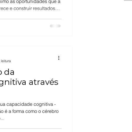
ximo as oportunidades que a
erece e construir resultados
Com a ascensão da
utomatiza tarefas rotineiras, as
 humanas, como criatividade,
a e inteligência emocional,
 e difíceis de substituir.
 leitura
o da
nitiva através
sua capacidade cognitiva -
o é a forma como o cérebro
..