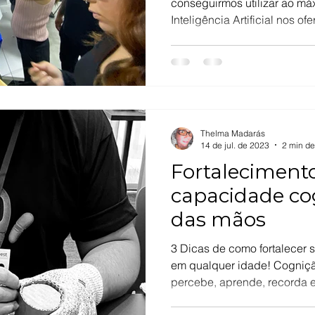
conseguirmos utilizar ao má
Inteligência Artificial nos of
inovadores e disruptivos. 
Inteligência Artificial, que a
habilidades exclusivamente
pensamento crítico, lideranç
tornam-se ainda mais valiosas
Thelma Madarás
14 de jul. de 2023
2 min de
Fortaleciment
capacidade cog
das mãos
3 Dicas de como fortalecer 
em qualquer idade! Cogniçã
percebe, aprende, recorda e.